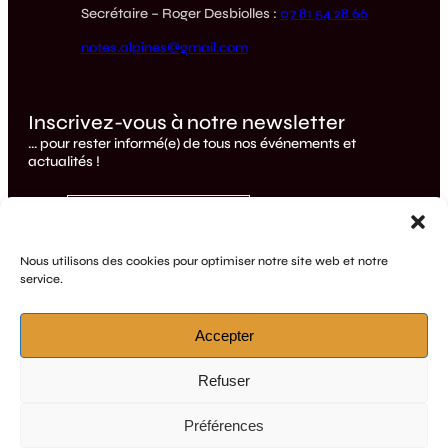
Secrétaire – Roger Desbiolles :
07 81 54 28 66
notes.alpines@gmail.com
Inscrivez-vous à notre newsletter
... pour rester informé(e) de tous nos événements et
actualités !
Nom
E-mail
Je m'abonne
Nous utilisons des cookies pour optimiser notre site web et notre
service.
Accepter
Refuser
Politique de confidentialité
-
Mentions légales
Préférences
©notesalpines 2026
Fièrement propulsé par
Vanessa Point - Graphiste